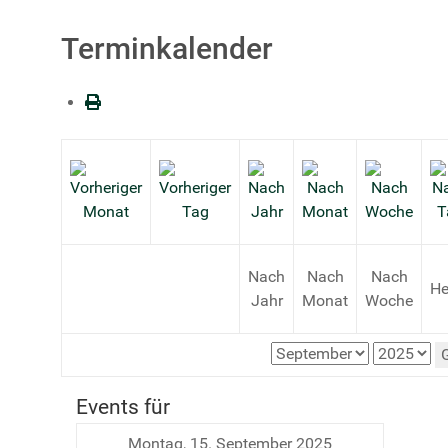
Terminkalender
Nach
Nach
Nach
He
Jahr
Monat
Woche
Events für
Montag, 15. September 2025