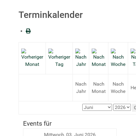
Terminkalender
Nach
Nach
Nach
He
Jahr
Monat
Woche
Events für
Mittwoch, 03. Juni 2026