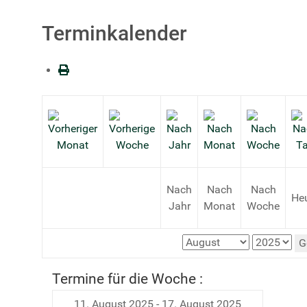
Terminkalender
Nach
Nach
Nach
He
Jahr
Monat
Woche
G
Termine für die Woche :
11. August 2025 - 17. August 2025