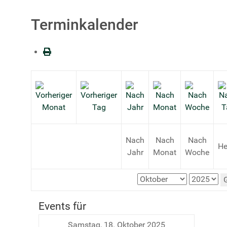
Terminkalender
Nach
Nach
Nach
He
Jahr
Monat
Woche
Events für
Samstag, 18. Oktober 2025