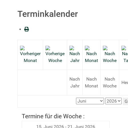
Terminkalender
Nach
Nach
Nach
He
Jahr
Monat
Woche
G
Termine für die Woche :
15. Juni 2026 - 21. Juni 2026