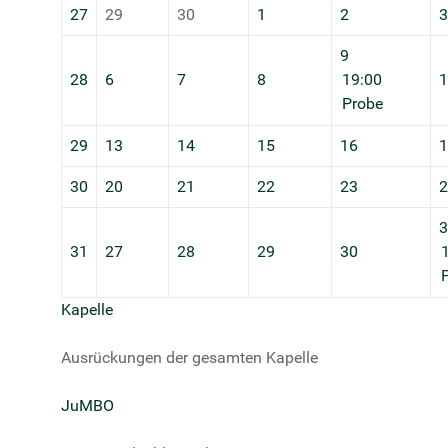
27
29
30
1
2
3
9
28
6
7
8
19:00
1
Probe
29
13
14
15
16
1
30
20
21
22
23
2
3
31
27
28
29
30
Kapelle
Ausrückungen der gesamten Kapelle
JuMBO