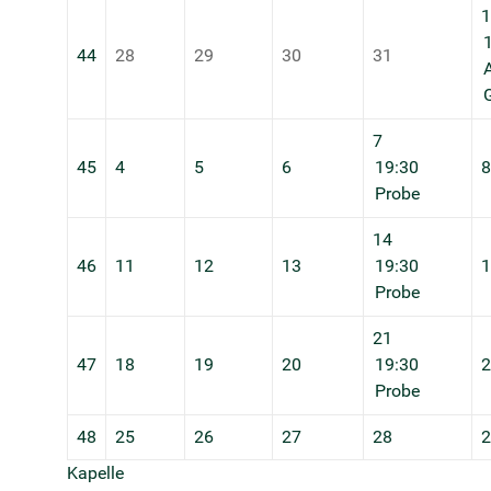
1
44
28
29
30
31
A
G
7
45
4
5
6
19:30
8
Probe
14
46
11
12
13
19:30
1
Probe
21
47
18
19
20
19:30
2
Probe
48
25
26
27
28
2
Kapelle